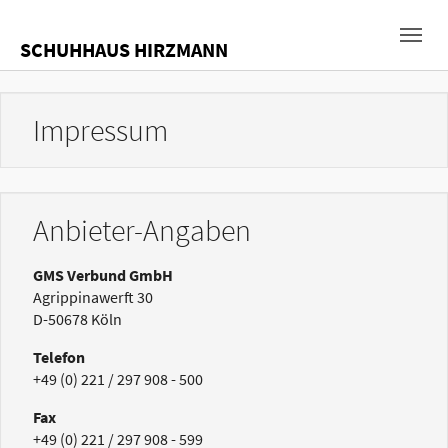
Skip to main navigation
Zum Hauptinhalt springen
Skip to page footer
SCHUHHAUS HIRZMANN
Impressum
Anbieter-Angaben
GMS Verbund GmbH
Agrippinawerft 30
D-50678 Köln
Telefon
+49 (0) 221 / 297 908 - 500
Fax
+49 (0) 221 / 297 908 - 599