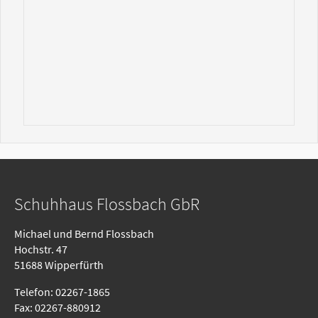
Schuhhaus Flossbach GbR
Michael und Bernd Flossbach
Hochstr. 47
51688 Wipperfürth
Telefon: 02267-1865
Fax: 02267-880912