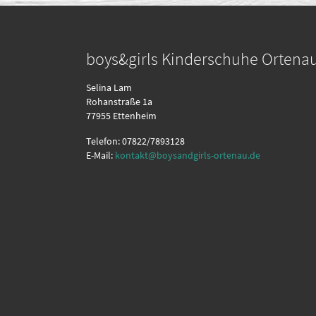
boys&girls Kinderschuhe Ortena
Selina Lam
Rohanstraße 1a
77955 Ettenheim
Telefon: 07822/7893128
E-Mail:
kontakt@boysandgirls-ortenau.de