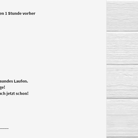
en 1 Stunde vorher
esundes Laufen.
ge!
uch jetzt schon!
____